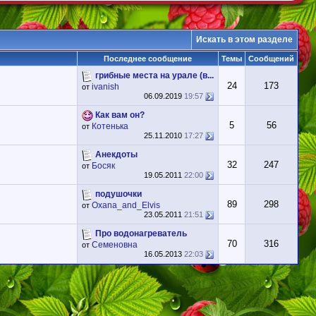
Искать в этом разделе
Последнее сообщение
Темы
Сообщений
грибные места на урале (в...
24
173
ivanish
от
06.09.2019
19:57
Как вам он?
5
56
Котенька
от
25.11.2010
17:27
Анекдоты
32
247
Босяк
от
19.05.2011
22:00
подушочки
89
298
Oxana_and_Elvis
от
23.05.2011
21:51
Про водонагреватель
70
316
Семеновна
от
16.05.2013
22:03