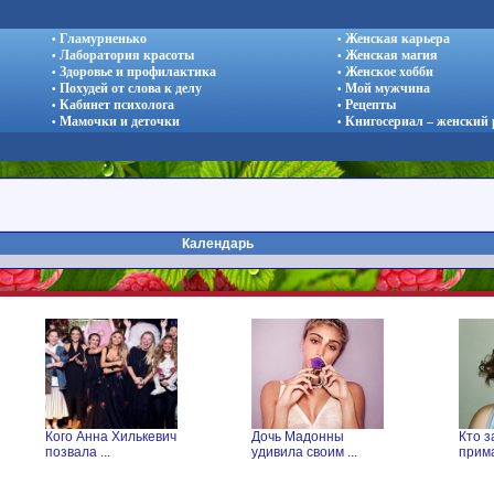
Гламурненько
Женская карьера
•
•
Лаборатория красоты
Женская магия
•
•
Здоровье и профилактика
Женское хобби
•
•
Похудей от слова к делу
Мой мужчина
•
•
Кабинет психолога
Рецепты
•
•
Мамочки и деточки
Книгосериал – женский
•
•
Календарь
Кого Анна Хилькевич
Дочь Мадонны
Кто з
позвала ...
удивила своим ...
прима