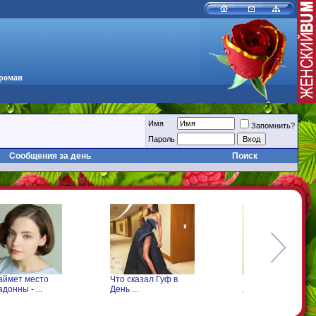
 роман
Имя
Запомнить?
Пароль
Сообщения за день
Поиск
аймет место
Что сказал Гуф в
Что произошло с
донны - ...
День ...
Леонтьевым на ...