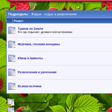
Подразделы
: Форум - отдых и развлечения
Раздел
Туризм по Земле
Кто где отдыхает, делимся впечатлениями
Мужчина, глазами женщины
Юмор и приколы
Развлечения и увлечения
Всякая всячина
Есть новые сообщения
Нет новых сообщений